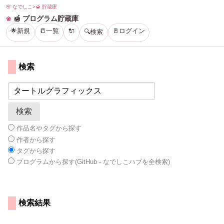
🌸 なでしこ
>
🍯 貯蔵庫
🍯 プログラム貯蔵庫
🌟新規
📒一覧
🔌
🚪ログイン
🔍検索
検索
作品名やタグから探す
作者から探す
タグから探す
プログラムから探す(GitHub - なでしこハブを全検索)
検索結果