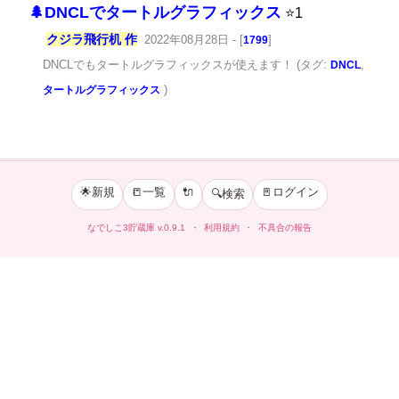
🌲DNCLでタートルグラフィックス
⭐1
クジラ飛行机 作
2022年08月28日 - [
]
1799
DNCLでもタートルグラフィックスが使えます！
(タグ:
,
DNCL
)
タートルグラフィックス
🌟新規
📒一覧
🔌
🚪ログイン
🔍検索
なでしこ3貯蔵庫
v.0.9.1
・
利用規約
・
不具合の報告