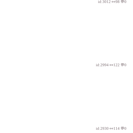
id:3012 👀98 💬0
id:2994 👀122 💬0
id:2930 👀114 💬0