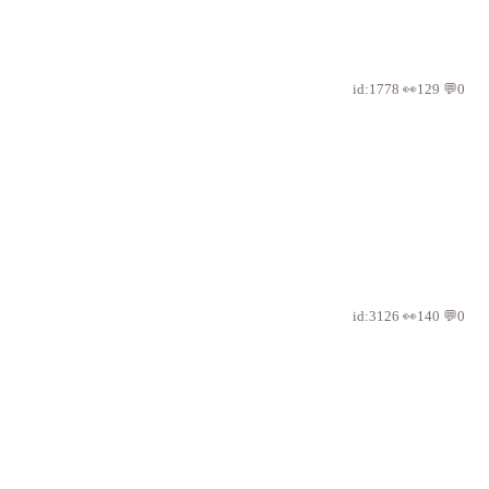
id:1778 👀129 💬0
id:3126 👀140 💬0