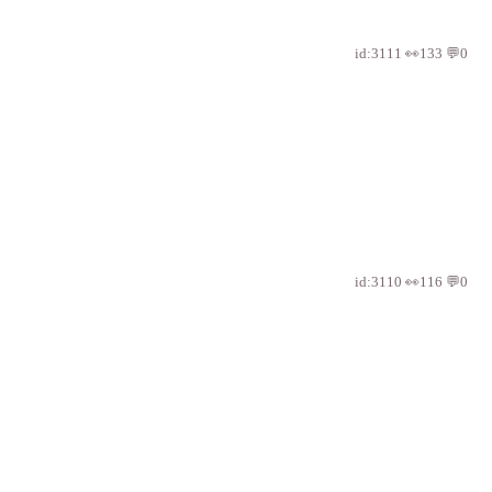
id:3111 👀133 💬0
id:3110 👀116 💬0