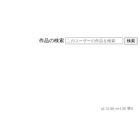
作品の検索
検索
id:3146 👀138 💬0