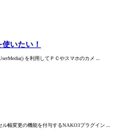
を使いたい！
edia() を利用してＰＣやスマホのカメ ...
変更の機能を付与するNAKO3プラグイン ...