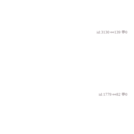
id:3130 👀139 💬0
id:1779 👀82 💬0