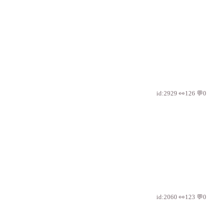
id:2929 👀126 💬0
id:2060 👀123 💬0