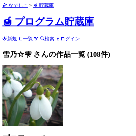
🌸 なでしこ
>
🍯 貯蔵庫
🍯 プログラム貯蔵庫
🌟新規
📒一覧
🔌
🔍検索
🚪ログイン
雪乃☆雫 さんの作品一覧 (108件)