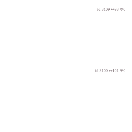
id:3109 👀93 💬0
id:3100 👀101 💬0