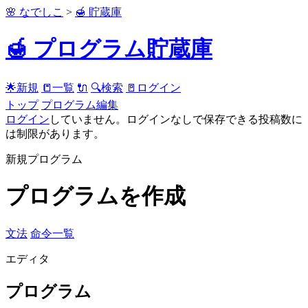
🌸 なでしこ
>
🍯 貯蔵庫
🍯 プログラム貯蔵庫
🌟新規
📒一覧
🔌
🔍検索
🚪ログイン
トップ
プログラム編集
ログイン
していません。ログインなしで保存できる投稿数に
は制限があります。
新規プログラム
プログラムを作成
文法
命令一覧
エディタ
プログラム