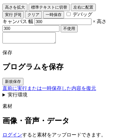
高さを拡大
標準テキストに切替
左右に配置
デバッグ
実行
[F9]
クリア
一時保存
キャンバス
幅
×
高さ
不使用
保存
プログラムを保存
新規保存
直前に実行または一時保存した内容を復元
実行環境
素材
画像・音声・データ
ログイン
すると素材をアップロードできます。