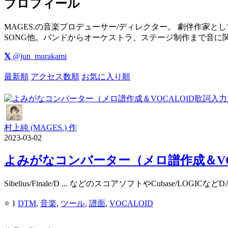
プロフィール
MAGES.の音楽プロデューサー/ディレクター。 劇伴作家としては
SONG他。バンドからオーケストラ、ステージ制作まで音に関
𝕏
@jun_murakami
最新順
アクセス数順
お気に入り順
村上純 (MAGES.) 作
2023-03-02
よみがなコンバーター（メロ譜作成＆VO
Sibelius/Finale/D ... などのスコアソフトやCubase/LO
⭐ 1
DTM
,
音楽
,
ツール
,
譜面
,
VOCALOID