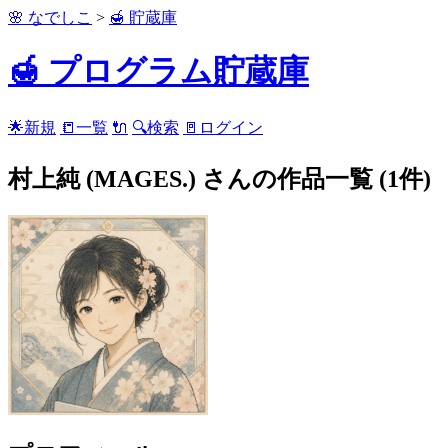
🌸 なでしこ
>
🍯 貯蔵庫
🍯 プログラム貯蔵庫
🌟新規
📒一覧
🔌
🔍検索
🚪ログイン
村上純 (MAGES.) さんの作品一覧 (1件)