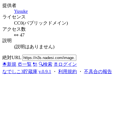
提供者
Yusuke
ライセンス
CC0(パブリックドメイン)
アクセス数
👀 47
説明
(説明はありません)
絶対URL
🌟新規
📒一覧
🔌
🔍検索
🚪ログイン
なでしこ3貯蔵庫
v.0.9.1
・
利用規約
・
不具合の報告