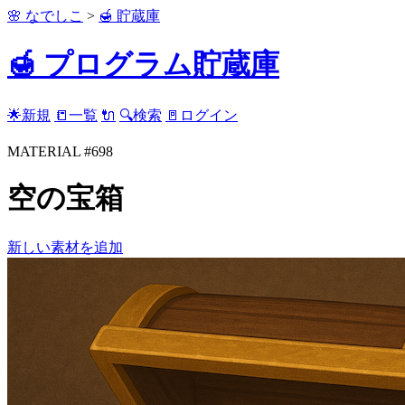
🌸 なでしこ
>
🍯 貯蔵庫
🍯 プログラム貯蔵庫
🌟新規
📒一覧
🔌
🔍検索
🚪ログイン
MATERIAL #698
空の宝箱
新しい素材を追加