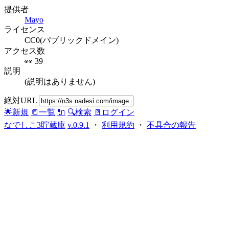
提供者
Mayo
ライセンス
CC0(パブリックドメイン)
アクセス数
👀 39
説明
(説明はありません)
絶対URL
🌟新規
📒一覧
🔌
🔍検索
🚪ログイン
なでしこ3貯蔵庫
v.0.9.1
・
利用規約
・
不具合の報告