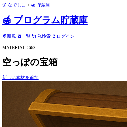
🌸 なでしこ
>
🍯 貯蔵庫
🍯 プログラム貯蔵庫
🌟新規
📒一覧
🔌
🔍検索
🚪ログイン
MATERIAL #663
空っぽの宝箱
新しい素材を追加