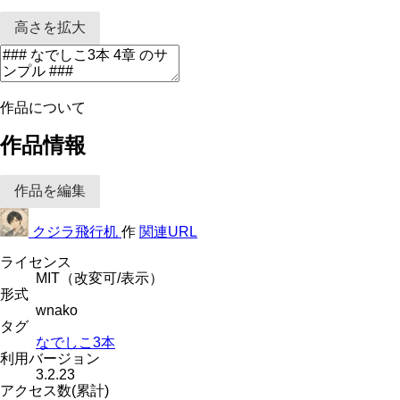
高さを拡大
作品について
作品情報
作品を編集
クジラ飛行机
作
関連URL
ライセンス
MIT（改変可/表示）
形式
wnako
タグ
なでしこ3本
利用バージョン
3.2.23
アクセス数(累計)