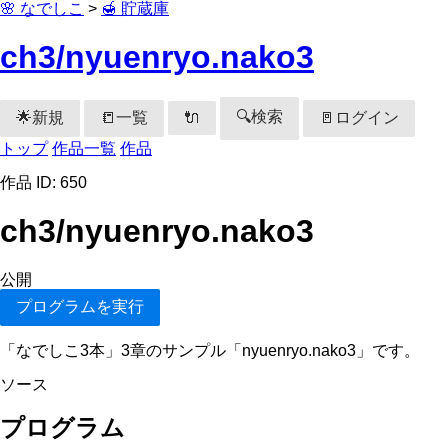
🌸 なでしこ
>
🍯 貯蔵庫
ch3/nyuenryo.nako3
🔍検索
🌟新規
📒一覧
🚪ログイン
🔌
トップ
作品一覧
作品
作品 ID: 650
ch3/nyuenryo.nako3
公開
プログラムを実行
「なでしこ3本」3章のサンプル「nyuenryo.nako3」です。
ソース
プログラム