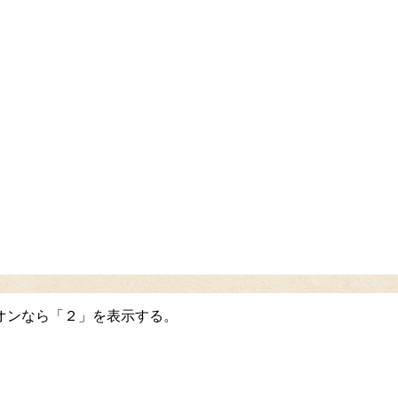
オンなら「２」を表示する。