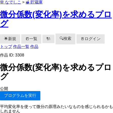
🌸 なでしこ
>
🍯 貯蔵庫
微分係数(変化率)を求めるプロ
グ
🔍検索
🌟新規
📒一覧
🚪ログイン
🔌
トップ
作品一覧
作品
作品 ID: 3308
微分係数(変化率)を求めるプロ
グ
公開
プログラムを実行
平均変化率を使って微分の原理みたいなものを感じられるかも
しれません