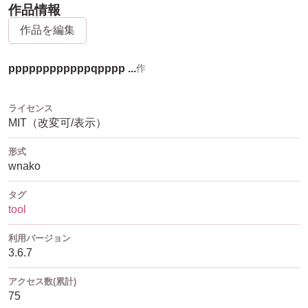
作品情報
作品を編集
ppppppppppppqpppp ...
作
ライセンス
MIT（改変可/表示）
形式
wnako
タグ
tool
利用バージョン
3.6.7
アクセス数(累計)
75