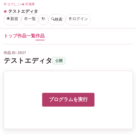
🌸 なでしこ
>
🍯 貯蔵庫
テストエディタ
🌟新規
📒一覧
🔌
🚪ログイン
🔍検索
トップ
作品一覧
作品
作品 ID: 2837
テストエディタ
公開
プログラムを実行