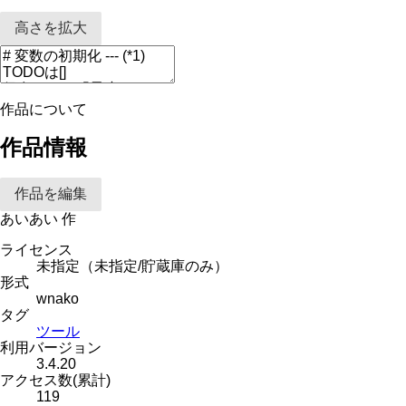
高さを拡大
作品について
作品情報
作品を編集
あいあい
作
ライセンス
未指定（未指定/貯蔵庫のみ）
形式
wnako
タグ
ツール
利用バージョン
3.4.20
アクセス数(累計)
119