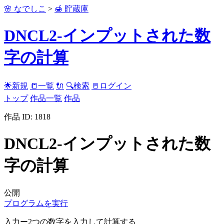
🌸 なでしこ
>
🍯 貯蔵庫
DNCL2-インプットされた数
字の計算
🌟新規
📒一覧
🔌
🔍検索
🚪ログイン
トップ
作品一覧
作品
作品 ID: 1818
DNCL2-インプットされた数
字の計算
公開
プログラムを実行
入力ー2つの数字を入力して計算する