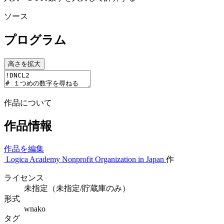
ソース
プログラム
高さを拡大
作品について
作品情報
作品を編集
Logica Academy Nonprofit Organization in Japan
作
ライセンス
未指定（未指定/貯蔵庫のみ）
形式
wnako
タグ