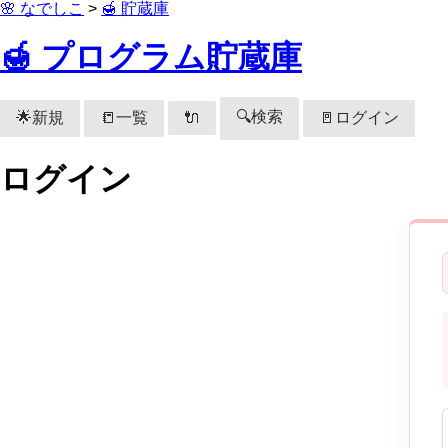
🌸 なでしこ
>
🍯 貯蔵庫
🍯 プログラム貯蔵庫
🔍検索
🌟新規
📒一覧
🚪ログイン
🔌
ログイン