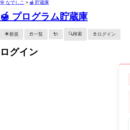
🌸 なでしこ
>
🍯 貯蔵庫
🍯 プログラム貯蔵庫
🔍検索
🌟新規
📒一覧
🚪ログイン
🔌
ログイン