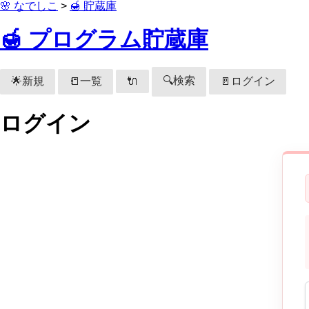
🌸 なでしこ
>
🍯 貯蔵庫
🍯 プログラム貯蔵庫
🔍検索
🌟新規
📒一覧
🚪ログイン
🔌
ログイン