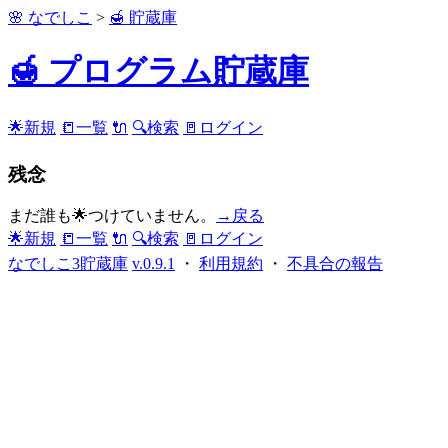
🌸 なでしこ
>
🍯 貯蔵庫
🍯 プログラム貯蔵庫
🌟新規
📒一覧
🔌
🔍検索
🚪ログイン
残念
まだ誰も🌟つけていません。
→戻る
🌟新規
📒一覧
🔌
🔍検索
🚪ログイン
なでしこ3貯蔵庫
v.0.9.1
・
利用規約
・
不具合の報告