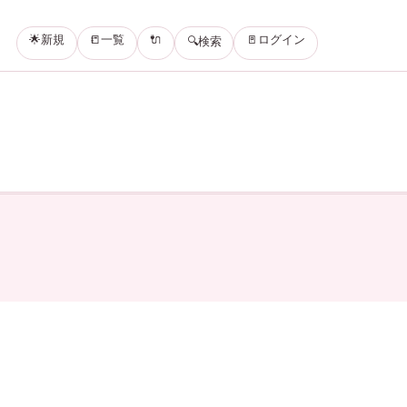
🌟新規
📒一覧
🔌
🚪ログイン
🔍検索