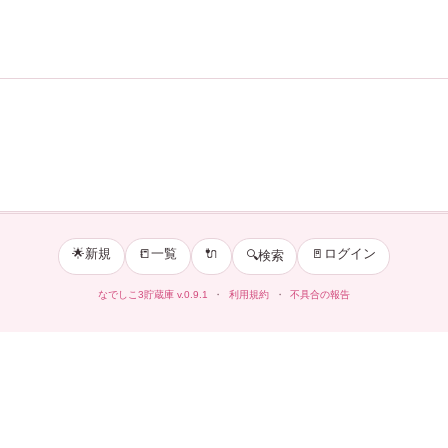
🌟新規
📒一覧
🔌
🚪ログイン
🔍検索
なでしこ3貯蔵庫
v.0.9.1
・
利用規約
・
不具合の報告