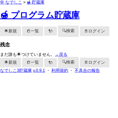
🌸 なでしこ
>
🍯 貯蔵庫
🍯 プログラム貯蔵庫
🔍検索
🌟新規
📒一覧
🚪ログイン
🔌
残念
まだ誰も🌟つけていません。
→戻る
🔍検索
🌟新規
📒一覧
🚪ログイン
🔌
なでしこ3貯蔵庫
v.0.9.1
・
利用規約
・
不具合の報告