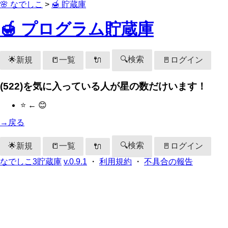
🌸 なでしこ
>
🍯 貯蔵庫
🍯 プログラム貯蔵庫
🔍検索
🌟新規
📒一覧
🚪ログイン
🔌
(522)を気に入っている人が星の数だけいます！
⭐ ← 😊
→戻る
🔍検索
🌟新規
📒一覧
🚪ログイン
🔌
なでしこ3貯蔵庫
v.0.9.1
・
利用規約
・
不具合の報告