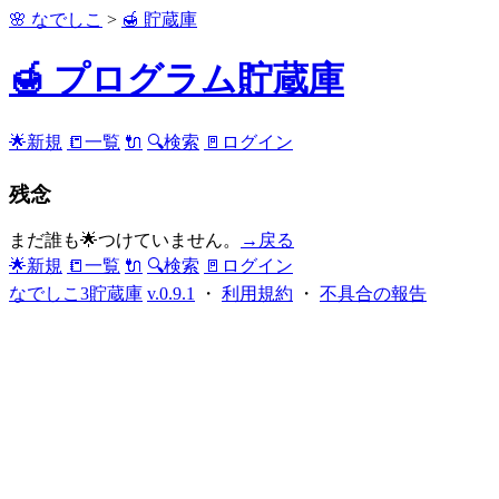
🌸 なでしこ
>
🍯 貯蔵庫
🍯 プログラム貯蔵庫
🌟新規
📒一覧
🔌
🔍検索
🚪ログイン
残念
まだ誰も🌟つけていません。
→戻る
🌟新規
📒一覧
🔌
🔍検索
🚪ログイン
なでしこ3貯蔵庫
v.0.9.1
・
利用規約
・
不具合の報告