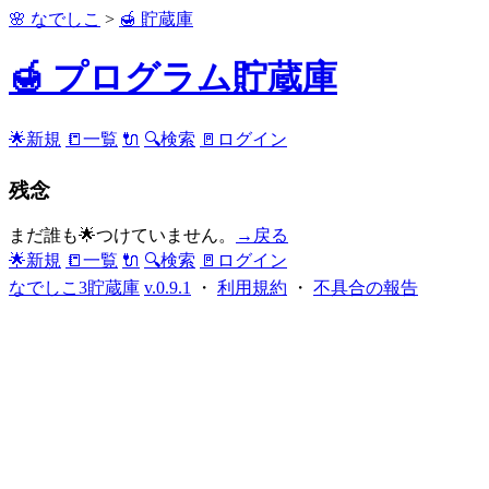
🌸 なでしこ
>
🍯 貯蔵庫
🍯 プログラム貯蔵庫
🌟新規
📒一覧
🔌
🔍検索
🚪ログイン
残念
まだ誰も🌟つけていません。
→戻る
🌟新規
📒一覧
🔌
🔍検索
🚪ログイン
なでしこ3貯蔵庫
v.0.9.1
・
利用規約
・
不具合の報告