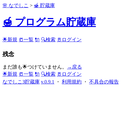
🌸 なでしこ
>
🍯 貯蔵庫
🍯 プログラム貯蔵庫
🌟新規
📒一覧
🔌
🔍検索
🚪ログイン
残念
まだ誰も🌟つけていません。
→戻る
🌟新規
📒一覧
🔌
🔍検索
🚪ログイン
なでしこ3貯蔵庫
v.0.9.1
・
利用規約
・
不具合の報告