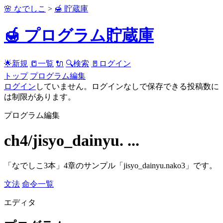
🌸 なでしこ
>
🍯 貯蔵庫
🍯 プログラム貯蔵庫
🌟新規
📒一覧
🔌
🔍検索
🚪ログイン
トップ
プログラム編集
ログイン
していません。ログインなしで保存できる投稿数に
は制限があります。
プログラム編集
ch4/jisyo_dainyu. ...
「なでしこ3本」4章のサンプル「jisyo_dainyu.nako3」です。
文法
命令一覧
エディタ