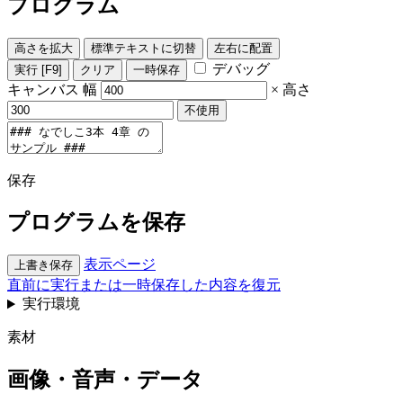
プログラム
高さを拡大
標準テキストに切替
左右に配置
デバッグ
実行
[F9]
クリア
一時保存
キャンバス
幅
×
高さ
不使用
保存
プログラムを保存
表示ページ
上書き保存
直前に実行または一時保存した内容を復元
実行環境
素材
画像・音声・データ