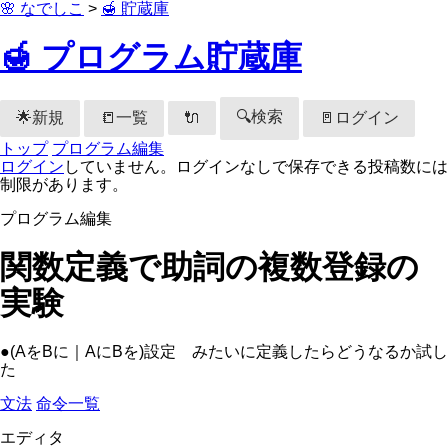
🌸 なでしこ
>
🍯 貯蔵庫
🍯 プログラム貯蔵庫
🔍検索
🌟新規
📒一覧
🚪ログイン
🔌
トップ
プログラム編集
ログイン
していません。ログインなしで保存できる投稿数には
制限があります。
プログラム編集
関数定義で助詞の複数登録の
実験
●(AをBに｜AにBを)設定 みたいに定義したらどうなるか試し
た
文法
命令一覧
エディタ