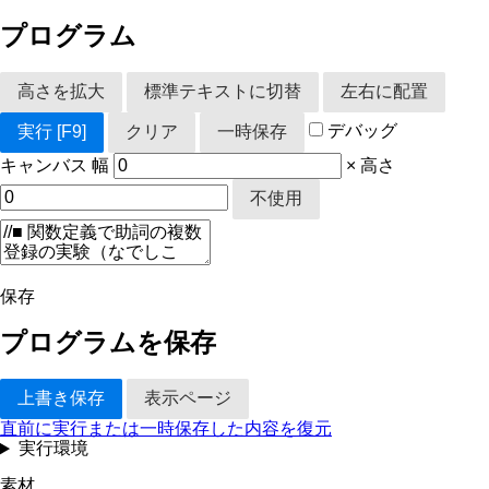
プログラム
高さを拡大
標準テキストに切替
左右に配置
デバッグ
実行
[F9]
クリア
一時保存
キャンバス
幅
×
高さ
不使用
保存
プログラムを保存
上書き保存
表示ページ
直前に実行または一時保存した内容を復元
実行環境
素材