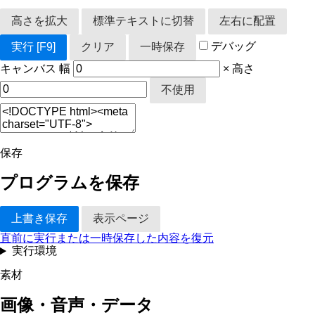
高さを拡大
標準テキストに切替
左右に配置
デバッグ
実行
[F9]
クリア
一時保存
キャンバス
幅
×
高さ
不使用
保存
プログラムを保存
上書き保存
表示ページ
直前に実行または一時保存した内容を復元
実行環境
素材
画像・音声・データ