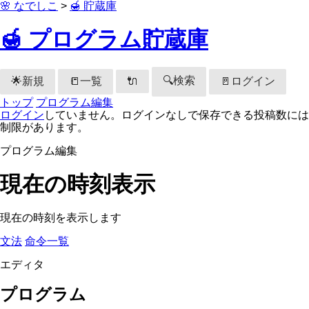
🌸 なでしこ
>
🍯 貯蔵庫
🍯 プログラム貯蔵庫
🔍検索
🌟新規
📒一覧
🚪ログイン
🔌
トップ
プログラム編集
ログイン
していません。ログインなしで保存できる投稿数には
制限があります。
プログラム編集
現在の時刻表示
現在の時刻を表示します
文法
命令一覧
エディタ
プログラム