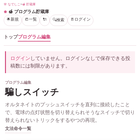
🌸 なでしこ
>
🍯 貯蔵庫
🍯 プログラム貯蔵庫
🌟新規
📒一覧
🔌
🚪ログイン
🔍検索
トップ
プログラム編集
ログイン
していません。ログインなしで保存できる投
稿数には制限があります。
プログラム編集
騙しスイッチ
オルタネイトのプッシュスイッチを直列に接続したこと
で、電球の点灯状態を切り替えられそうなスイッチで切り
替えられないトリックをするやつの再現。
文法
命令一覧