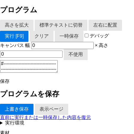
プログラム
高さを拡大
標準テキストに切替
左右に配置
デバッグ
実行
[F9]
クリア
一時保存
キャンバス
幅
×
高さ
不使用
保存
プログラムを保存
上書き保存
表示ページ
直前に実行または一時保存した内容を復元
実行環境
素材