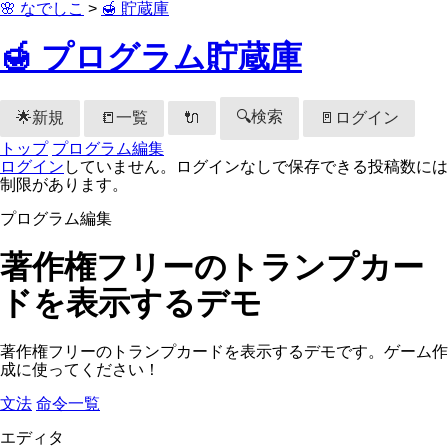
🌸 なでしこ
>
🍯 貯蔵庫
🍯 プログラム貯蔵庫
🔍検索
🌟新規
📒一覧
🚪ログイン
🔌
トップ
プログラム編集
ログイン
していません。ログインなしで保存できる投稿数には
制限があります。
プログラム編集
著作権フリーのトランプカー
ドを表示するデモ
著作権フリーのトランプカードを表示するデモです。ゲーム作
成に使ってください！
文法
命令一覧
エディタ