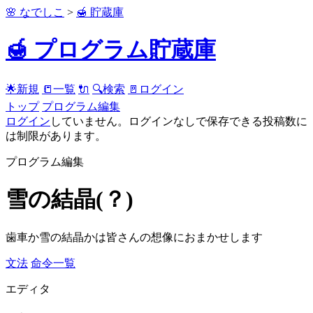
🌸 なでしこ
>
🍯 貯蔵庫
🍯 プログラム貯蔵庫
🌟新規
📒一覧
🔌
🔍検索
🚪ログイン
トップ
プログラム編集
ログイン
していません。ログインなしで保存できる投稿数に
は制限があります。
プログラム編集
雪の結晶(？)
歯車か雪の結晶かは皆さんの想像におまかせします
文法
命令一覧
エディタ