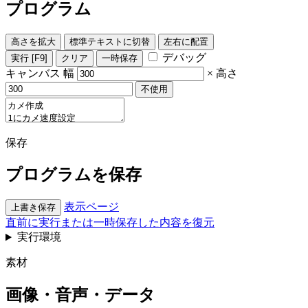
プログラム
高さを拡大
標準テキストに切替
左右に配置
デバッグ
実行
[F9]
クリア
一時保存
キャンバス
幅
×
高さ
不使用
保存
プログラムを保存
表示ページ
上書き保存
直前に実行または一時保存した内容を復元
実行環境
素材
画像・音声・データ