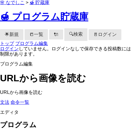
🌸 なでしこ
>
🍯 貯蔵庫
🍯 プログラム貯蔵庫
🔍検索
🌟新規
📒一覧
🚪ログイン
🔌
トップ
プログラム編集
ログイン
していません。ログインなしで保存できる投稿数には
制限があります。
プログラム編集
URLから画像を読む
URLから画像を読む
文法
命令一覧
エディタ
プログラム