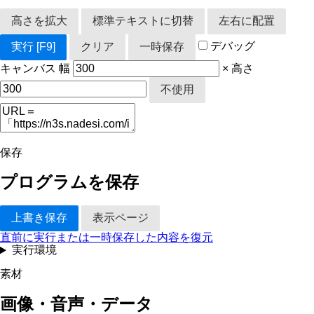
高さを拡大
標準テキストに切替
左右に配置
デバッグ
実行
[F9]
クリア
一時保存
キャンバス
幅
×
高さ
不使用
保存
プログラムを保存
上書き保存
表示ページ
直前に実行または一時保存した内容を復元
実行環境
素材
画像・音声・データ