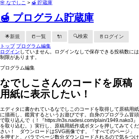
🌸 なでしこ
>
🍯 貯蔵庫
🍯 プログラム貯蔵庫
🔍検索
🌟新規
📒一覧
🚪ログイン
🔌
トップ
プログラム編集
ログイン
していません。ログインなしで保存できる投稿数には
制限があります。
プログラム編集
なでしこさんのコードを原稿
用紙に表示したい！
エディタに書かれているなでしこのコードを取得して原稿用紙
に描画し、鑑賞するというお遊びです。自身のプログラム冒頭
で取り込んで（！『https://n3s.nadesi.com/plain/1949.nako3』
を取り込む。）実行し、原稿用紙作成ボタンを押してみてくだ
さい！ ダウンロードはSVG画像です。「すべてのページ」
を押すと、バラでページ数分ダウンロードされるので気をつけ