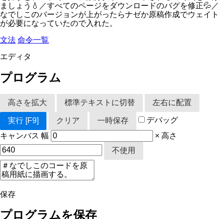
ましょう💧／すべてのページをダウンロードのバグを修正💦／
なでしこのバージョンが上がったらナゼか原稿作成でウェイト
が必要になっていたので入れた。
文法
命令一覧
エディタ
プログラム
高さを拡大
標準テキストに切替
左右に配置
デバッグ
実行
[F9]
クリア
一時保存
キャンバス
幅
×
高さ
不使用
保存
プログラムを保存