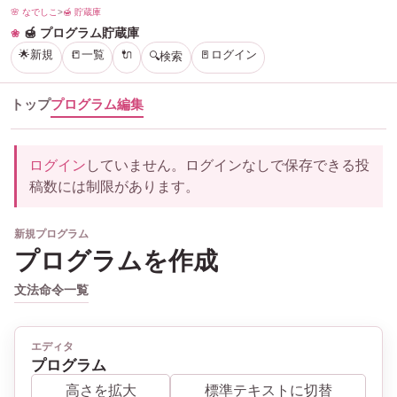
🌸 なでしこ
>
🍯 貯蔵庫
🍯 プログラム貯蔵庫
🌟新規
📒一覧
🔌
🚪ログイン
🔍検索
トップ
プログラム編集
ログイン
していません。ログインなしで保存できる投
稿数には制限があります。
新規プログラム
プログラムを作成
文法
命令一覧
エディタ
プログラム
高さを拡大
標準テキストに切替