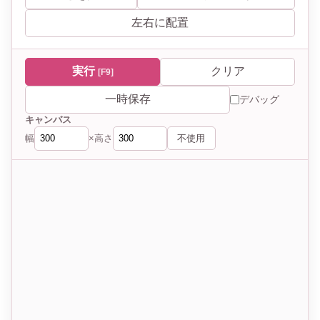
左右に配置
実行
クリア
[F9]
一時保存
デバッグ
キャンバス
幅
高さ
不使用
×