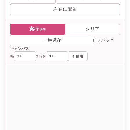
左右に配置
実行
クリア
[F9]
一時保存
デバッグ
キャンバス
幅
高さ
不使用
×