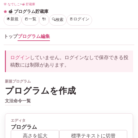
🌸 なでしこ
>
🍯 貯蔵庫
🍯 プログラム貯蔵庫
🌟新規
📒一覧
🔌
🚪ログイン
🔍検索
トップ
プログラム編集
ログイン
していません。ログインなしで保存できる投
稿数には制限があります。
新規プログラム
プログラムを作成
文法
命令一覧
エディタ
プログラム
高さを拡大
標準テキストに切替