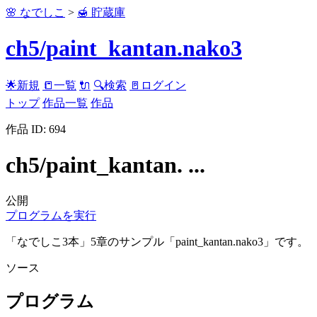
🌸 なでしこ
>
🍯 貯蔵庫
ch5/paint_kantan.nako3
🌟新規
📒一覧
🔌
🔍検索
🚪ログイン
トップ
作品一覧
作品
作品 ID: 694
ch5/paint_kantan. ...
公開
プログラムを実行
「なでしこ3本」5章のサンプル「paint_kantan.nako3」です。
ソース
プログラム