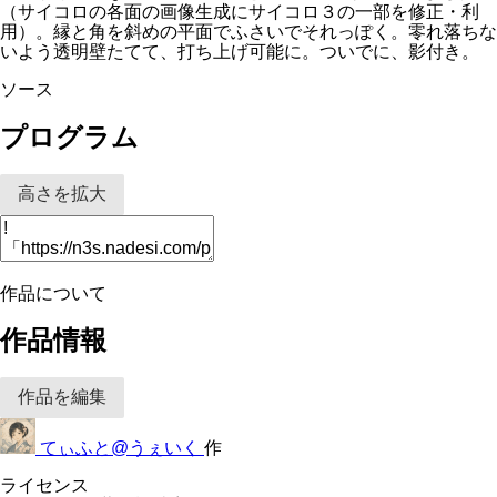
（サイコロの各面の画像生成にサイコロ３の一部を修正・利
用）。縁と角を斜めの平面でふさいでそれっぽく。零れ落ちな
いよう透明壁たてて、打ち上げ可能に。ついでに、影付き。
ソース
プログラム
高さを拡大
作品について
作品情報
作品を編集
てぃふと@うぇいく
作
ライセンス