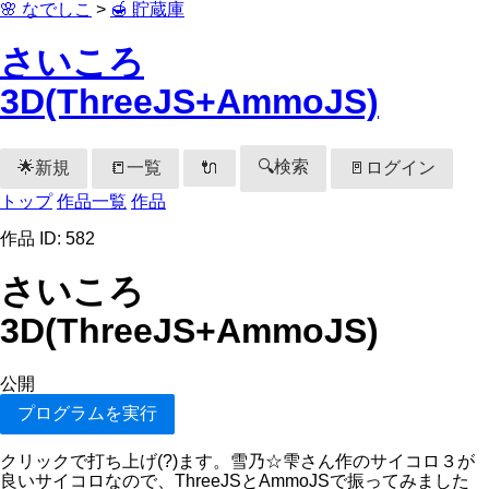
🌸 なでしこ
>
🍯 貯蔵庫
さいころ
3D(ThreeJS+AmmoJS)
🔍検索
🌟新規
📒一覧
🚪ログイン
🔌
トップ
作品一覧
作品
作品 ID: 582
さいころ
3D(ThreeJS+AmmoJS)
公開
プログラムを実行
クリックで打ち上げ(?)ます。雪乃☆雫さん作のサイコロ３が
良いサイコロなので、ThreeJSとAmmoJSで振ってみました