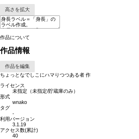
高さを拡大
作品について
作品情報
作品を編集
ちょっとなでしこにハマりつつある者
作
ライセンス
未指定（未指定/貯蔵庫のみ）
形式
wnako
タグ
-
利用バージョン
3.1.19
アクセス数(累計)
40