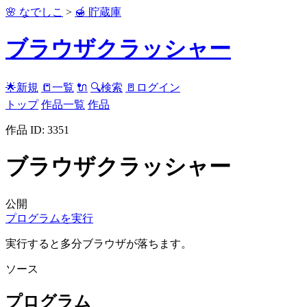
🌸 なでしこ
>
🍯 貯蔵庫
ブラウザクラッシャー
🌟新規
📒一覧
🔌
🔍検索
🚪ログイン
トップ
作品一覧
作品
作品 ID: 3351
ブラウザクラッシャー
公開
プログラムを実行
実行すると多分ブラウザが落ちます。
ソース
プログラム