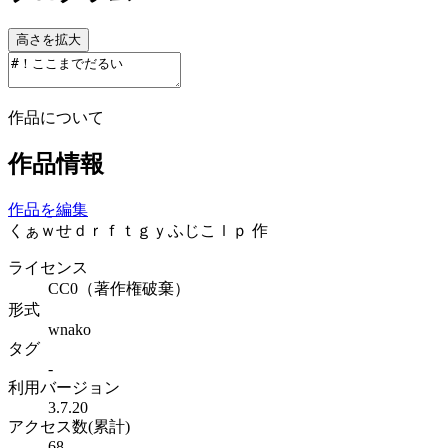
高さを拡大
作品について
作品情報
作品を編集
くぁｗせｄｒｆｔｇｙふじこｌｐ
作
ライセンス
CC0（著作権破棄）
形式
wnako
タグ
-
利用バージョン
3.7.20
アクセス数(累計)
68