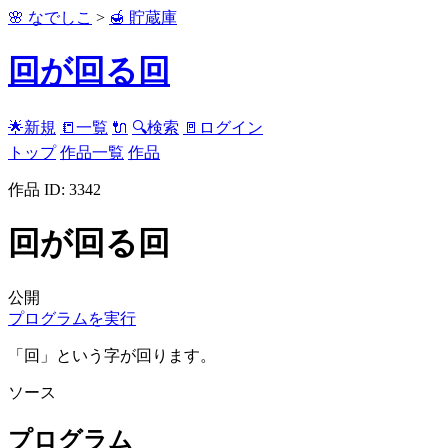
🌸 なでしこ
>
🍯 貯蔵庫
回が回る回
🌟新規
📒一覧
🔌
🔍検索
🚪ログイン
トップ
作品一覧
作品
作品 ID: 3342
回が回る回
公開
プログラムを実行
「回」という字が回ります。
ソース
プログラム