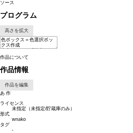
ソース
プログラム
高さを拡大
作品について
作品情報
作品を編集
あ
作
ライセンス
未指定（未指定/貯蔵庫のみ）
形式
wnako
タグ
-