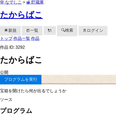
🌸 なでしこ
>
🍯 貯蔵庫
たからばこ
🔍検索
🌟新規
📒一覧
🚪ログイン
🔌
トップ
作品一覧
作品
作品 ID: 3292
たからばこ
公開
プログラムを実行
宝箱を開けたら何が出るでしょうか
ソース
プログラム