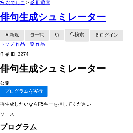
🌸 なでしこ
>
🍯 貯蔵庫
俳句生成シュミレーター
🔍検索
🌟新規
📒一覧
🚪ログイン
🔌
トップ
作品一覧
作品
作品 ID: 3274
俳句生成シュミレーター
公開
プログラムを実行
再生成したいならF5キーを押してください
ソース
プログラム