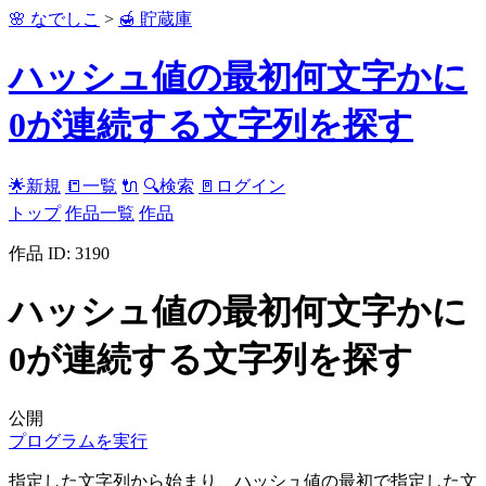
🌸 なでしこ
>
🍯 貯蔵庫
ハッシュ値の最初何文字かに
0が連続する文字列を探す
🌟新規
📒一覧
🔌
🔍検索
🚪ログイン
トップ
作品一覧
作品
作品 ID: 3190
ハッシュ値の最初何文字かに
0が連続する文字列を探す
公開
プログラムを実行
指定した文字列から始まり、ハッシュ値の最初で指定した文